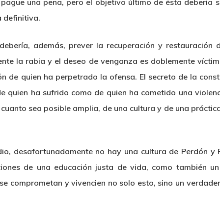
 pague una pena, pero el objetivo último de ésta debería se
definitiva.
 debería, además, prever la recuperación y restauración 
nte la rabia y el deseo de venganza es doblemente víctim
ón de quien ha perpetrado la ofensa. El secreto de la const
e quien ha sufrido como de quien ha cometido una violenci
cuanto sea posible amplia, de una cultura y de una práctica 
io, desafortunadamente no hay una cultura de Perdón y Re
ciones de una educación justa de vida, como también u
 se comprometan y vivencien no solo esto, sino un verdadero 