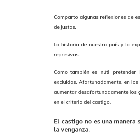
Comparto algunas reflexiones de est
de justos.
La historia de nuestro país y la ex
represivas.
Hit enter to search or ESC to close
Como también es inútil pretender in
excluidos. Afortunadamente, en los
aumentar desafortunadamente los gas
en el criterio del castigo.
El castigo no es una manera sa
la venganza.