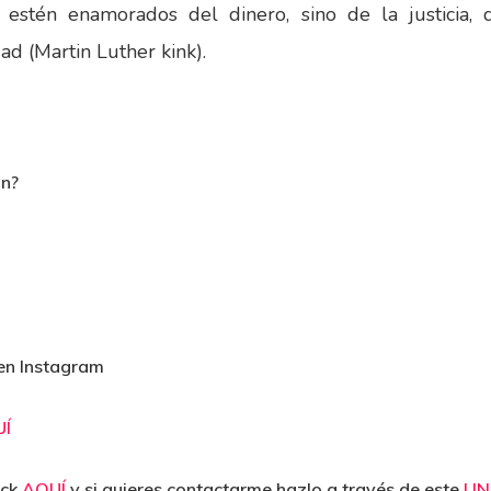
 estén enamorados del dinero, sino de la justicia
ad (Martin Luther kink).
ón?
en Instagram
Í
ick
AQUÍ
y si quieres contactarme hazlo a través de este
LI