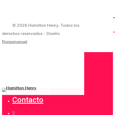
© 2026 Hamilton Henry. Todos los
derechos reservados - Diseño
Hit enter to search or ESC to close
Rojasmanuel
Inicio
Biografía
Blog
Multimedia
Contacto